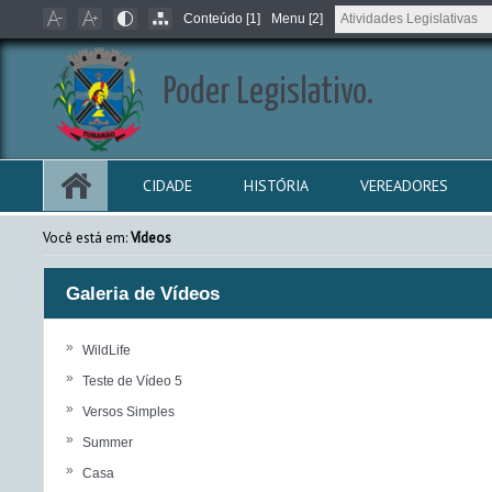
Conteúdo [1]
Menu [2]
Poder Legislativo.
CIDADE
HISTÓRIA
VEREADORES
Você está em:
Vídeos
Galeria de Vídeos
»
WildLife
»
Teste de Vídeo 5
»
Versos Simples
»
Summer
»
Casa